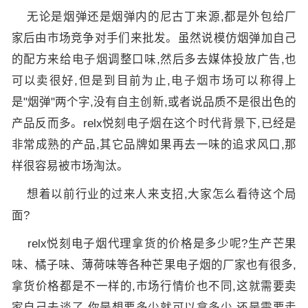
无论是烟弹还是烟弹内的尼古丁来源,都是外包给厂
家后由市场竞争对手们来批发。虽然说模仿烟弹加自己
的配方来给
电子烟
调整口味,然后多去媒体投放广告,也
可以卖很好,但是到目前为止,
电子烟市场
可以称得上
是"烟弹"两个字,没有自主创新,或者说品质不是很出色的
产品反而多。relx悦刻
电子烟
在这个时代背景下,已经是
非常成熟的产品,其它品牌如果再去一味的追求风口,那
样很容易被市场淘汰。
想着以前行业的过来人来支招,大家怎么看待这个局
面?
relx悦刻电子烟代理拿货的价格是多少呢?生产芒果
味、橘子味、薄荷味等各种芒果电子烟的厂家也有很多,
拿货价格都是不一样的,市场行情价也不同,这就需要卖
家自己去谈了,你是想要多少就可以拿多少,还是需要走