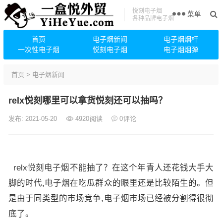
悦刻电子烟
菜单
各种品牌电子烟
首页
电子烟新闻
电子烟烟杆
一次性电子烟
悦刻电子烟
电子烟烟弹
首页
>
电子烟新闻
relx悦刻哪里可以拿货悦刻还可以抽吗？
发布: 2021-05-20
4920
阅读
0
评论
relx悦刻电子烟
不能抽了？在这个年青人还花钱大手大
脚的时代,
电子烟
在吃瓜群众的眼里还是比较陌生的。但
是由于同类型的市场竞争,
电子烟
市场已经被分割得很彻
底了。