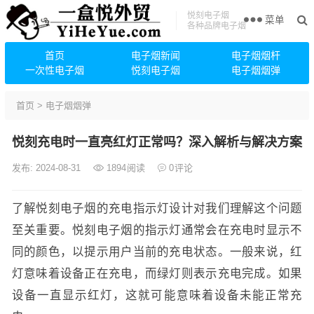
悦刻电子烟
菜单
各种品牌电子烟
首页
电子烟新闻
电子烟烟杆
一次性电子烟
悦刻电子烟
电子烟烟弹
首页
>
电子烟烟弹
悦刻充电时一直亮红灯正常吗？深入解析与解决方案
发布: 2024-08-31
1894
阅读
0
评论
了解悦刻电子烟的充电指示灯设计对我们理解这个问题
至关重要。悦刻电子烟的指示灯通常会在充电时显示不
同的颜色，以提示用户当前的充电状态。一般来说，红
灯意味着设备正在充电，而绿灯则表示充电完成。如果
设备一直显示红灯，这就可能意味着设备未能正常充