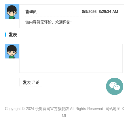
管理员
8/9/2026, 8:29:34 AM
该内容暂无评论，欢迎评论~
发表
Copyright © 2024
悦刻官网官方旗舰店
All Rights Reserved.
网站地图
X
ML