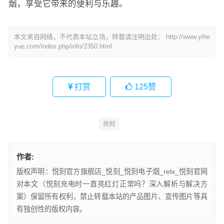
烟，享受它带来的便利与乐趣。
本文来自网络，不代表本站立场，转载请注明出处：
http://www.yihe
yue.com/index.php/info/2350.html
打赏
125
赞
悦刻
作者:
版权声明：悦刻官方旗舰店_悦刻_悦刻电子烟_relx_悦刻官网
对本文（悦刻充电时一直亮红灯正常吗？深入解析与解决方
案）保留所有权利，禁止转载本站的产品图片、宣传图片等具
有独创性的版权内容。