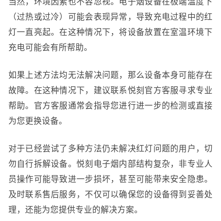
当然，环境因素也不容忽视。电子烟设备在极端温度下
（过热或过冷）可能会表现异常，导致充电过程中的红
灯一直亮起。在这种情况下，将设备放置在室温环境下
充电可能会有所帮助。
如果上述方法均无法解决问题，那么设备本身可能存在
故障。在这种情况下，建议联系悦刻官方客服寻求专业
帮助。官方客服通常会指导您进行进一步的检测或直接
为您更换设备。
对于已经尝试了多种方法仍未解决红灯问题的用户，切
勿自行拆解设备。悦刻电子烟内部结构复杂，非专业人
员操作可能导致进一步损坏，甚至可能带来安全隐患。
及时联系售后服务，不仅可以确保您的设备得到妥善处
理，还能为您提供专业的解决方案。