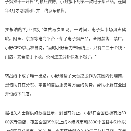
子烟双十一开售”的预热微博。小野旗下的第一款电子烟产品，在同
年4月才刚刚问世并上线京东预售。
罗永浩的“行业冥灯”体质再次显现。一时间，电子烟市场风声鹤
唳。阿里、京东等电商平台下架了电子烟产品，全网禁售、禁广。
小野CEO季岳林曾说，“当时小野全力布局线上，只有二三十个线下
门店，完全措手不及，公司连工资都快发不起了。”
转战线下成了唯一出路。小野邀请了天音控股作为其国内代理商，
想借助其在分销、零售和售后服务等方面的优势，帮助小野在全国
开设线下门店。
据相关人士提供的数据显示，到目前为止，小野在全国已拥有近50
00家专卖店，覆盖全国95%以上的地级城市和2800个区县中51%以