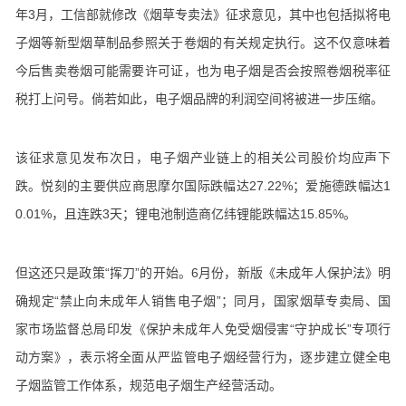
年3月，工信部就修改《烟草专卖法》征求意见，其中也包括拟将电
子烟等新型烟草制品参照关于卷烟的有关规定执行。这不仅意味着
今后售卖卷烟可能需要许可证，也为电子烟是否会按照卷烟税率征
税打上问号。倘若如此，电子烟品牌的利润空间将被进一步压缩。
该征求意见发布次日，电子烟产业链上的相关公司股价均应声下
跌。悦刻的主要供应商思摩尔国际跌幅达27.22%；爱施德跌幅达1
0.01%，且连跌3天；锂电池制造商亿纬锂能跌幅达15.85%。
但这还只是政策“挥刀”的开始。6月份，新版《未成年人保护法》明
确规定“禁止向未成年人销售电子烟”；同月，国家烟草专卖局、国
家市场监督总局印发《保护未成年人免受烟侵害“守护成长”专项行
动方案》，表示将全面从严监管电子烟经营行为，逐步建立健全电
子烟监管工作体系，规范电子烟生产经营活动。