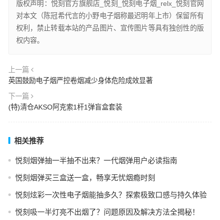
版权声明：悦刻官方旗舰店_悦刻_悦刻电子烟_relx_悦刻官网
对本文（陈冠希代言的小野电子烟称最迟明年上市）保留所有
权利，禁止转载本站的产品图片、宣传图片等具有独创性的版
权内容。
上一篇
英国鼓励电子烟严控卷烟减少身体危险成效显著
下一篇
(特)清仓AKSO阿克索1杆1弹盲盒套装
相关推荐
悦刻烟弹抽一半抽不出来？一代烟弹用户必读指南
悦刻烟弹买三盒送一盒，畅享无忧烟瘾时刻
悦刻炫彩一次性电子烟能抽多久？探索极致口感与持久体验
悦刻吸一半灯亮不出烟了？问题原因及解决方法全揭秘！