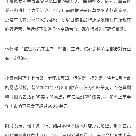
子烟拟参照卷烟监管草案出台的那几天，围绕税收、牌照、监管体
系业内进行了大量讨论。不过目前政策只是以草案形式征求意见，
还没有比较具体的政策落地，所以目前各品牌还是依照现有法规在
继续运营，后续线下渠道具体变动为何，现在很难进行确切推测。
他还称，“监管政策在生产、销售、宣传、核心原料方面都会对行业
有一定影响。”
小野何时迈出上市第一步还未可知。但值得一提的是，今年1月上市
的雾芯科技，截至2021年7月23日收盘价仅为4.97美元，而在其巅
峰时股价曾达到35美元的高点，市值达到583亿美元，如今上市半
年内市值已蒸发了超过500亿美元。
阿龙表示，想干这一行，如果不想以线下开店形式加盟，那么自己
向代理商拿货卖也可以，“不过考虑到采购量小，进价会比专卖店高