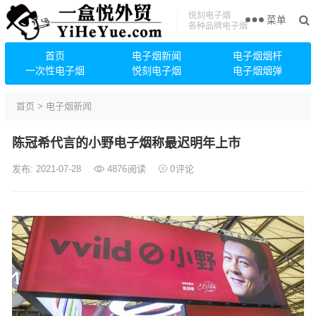
悦刻电子烟
菜单
各种品牌电子烟
首页
电子烟新闻
电子烟烟杆
一次性电子烟
悦刻电子烟
电子烟烟弹
首页
>
电子烟新闻
陈冠希代言的小野电子烟称最迟明年上市
发布: 2021-07-28
4876
阅读
0
评论