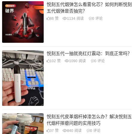
悦刻五代烟弹怎么看雾化芯？如何判断悦刻
五代烟弹是否抽完？
86
赞
1134
阅读
0
评论
悦刻五代一抽就亮红灯震动：到底正常吗？
102
赞
1090
阅读
0
评论
悦刻五代皮革烟杆掉漆怎么办？解决悦刻五
代烟杆摔瘪问题的实用技巧
37
赞
840
阅读
0
评论