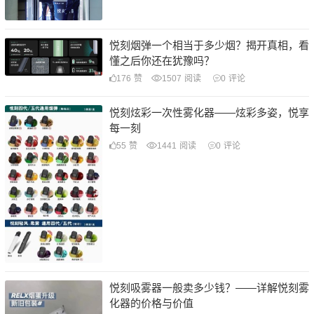
悦刻烟弹一个相当于多少烟？揭开真相，看
懂之后你还在犹豫吗？
176
赞
1507
阅读
0
评论
悦刻炫彩一次性雾化器——炫彩多姿，悦享
每一刻
55
赞
1441
阅读
0
评论
悦刻吸雾器一般卖多少钱？——详解悦刻雾
化器的价格与价值