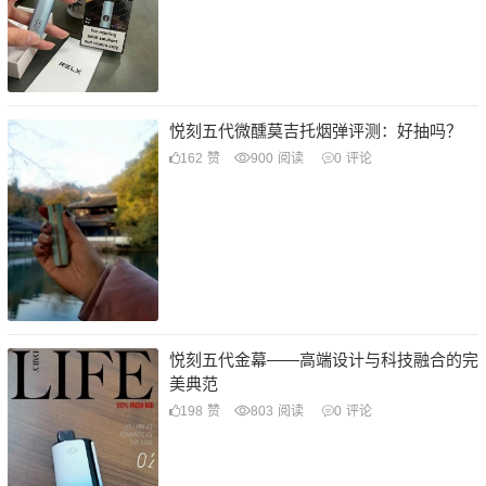
悦刻五代微醺莫吉托烟弹评测：好抽吗？
162
赞
900
阅读
0
评论
悦刻五代金幕——高端设计与科技融合的完
美典范
198
赞
803
阅读
0
评论