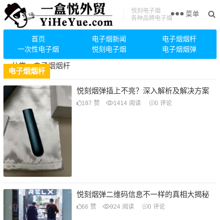
悦刻电子烟
菜单
各种品牌电子烟
首页
电子烟新闻
电子烟烟杆
一次性电子烟
悦刻电子烟
电子烟烟弹
电子烟烟杆
悦刻烟弹插上不亮？深入解析及解决方案
187
赞
1414
阅读
0
评论
悦刻烟弹二维码信息不一样的真相大揭秘
66
赞
924
阅读
0
评论