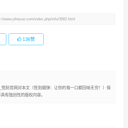
p://www.yiheyue.com/index.php/info/3082.html
136
赞
lx_悦刻官网对本文（悦刻烟弹：让你的每一口都回味无穷！）保
等具有独创性的版权内容。