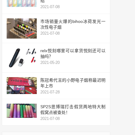
绍
2021-07-08
市场销量火爆的bihoo冰荷发光一
次性电子烟
2021-07-08
relx悦刻哪里可以拿货悦刻还可以
抽吗？
2021-05-20
陈冠希代言的小野电子烟称最迟明
年上市
2021-07-28
SP2S思博瑞打击假货两地特大制
假窝点被查处！
2021-07-08